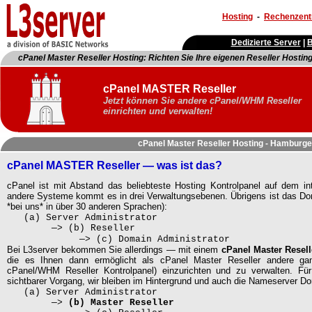
Hosting
-
Rechenzen
Dedizierte Server
|
B
cPanel Master Reseller Hosting: Richten Sie Ihre eigenen Reseller Hosting
cPanel MASTER Reseller
Jetzt können Sie andere cPanel/WHM Reseller
einrichten und verwalten!
- Keywords: cPanel Master reseller - WHMPHP cPanel master resel
cPanel Master Reseller Hosting - Hamburg
cPanel MASTER Reseller — was ist das?
cPanel ist mit Abstand das beliebteste Hosting Kontrolpanel auf dem i
andere Systeme kommt es in drei Verwaltungsebenen. Übrigens ist das D
*bei uns* in über 30 anderen Sprachen):
(a) Server Administrator
—> (b) Reseller
—> (c) Domain Administrator
Bei L3server bekommen Sie allerdings — mit einem
cPanel Master Resel
die es Ihnen dann ermöglicht als cPanel Master Reseller andere ga
cPanel/WHM Reseller Kontrolpanel) einzurichten und zu verwalten. Für
sichtbarer Vorgang, wir bleiben im Hintergrund und auch die Nameserver D
(a) Server Administrator
—>
(b) Master Reseller