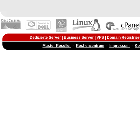
Dedizierte Server
|
Business Server
|
VPS
|
Domain Registrier
Master Reseller
-
Rechenzentrum
-
Impressum
-
Ko
r