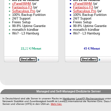
cPanel/WHM
/ja/
cPanel/WHM
/ja/
Fantasticp F3
/ja/
Fantastico F3
/ja/
Softaculous Pro
/ja/
Softaculous Pro
/ja/
100% Backup Funktion
100% Backup Funktion
24/7 Support
24/7 Support
Freies Setup
Freies Setup
99.8% Uptime Garantie
99.8% Uptime Garantie
monatlich kündbar
monatlich kündbar
Wo? - L3 Hamburg
Wo? - L3 Hamburg
22,
22
€/Monat
45 €/Monat
Managed und Self-Managed Dedizierte Server
In Deutschland sind alle Server in unseren Racks im
Hamburger
Level(3) Rechenzentrum
unter
Netzwerk Stabilität und Zuverlässigkeit betrifft ist Level(3) international die Nummer Eins. Dazu
Server und vServer (VPS) in den USA an.
Mehr hier.