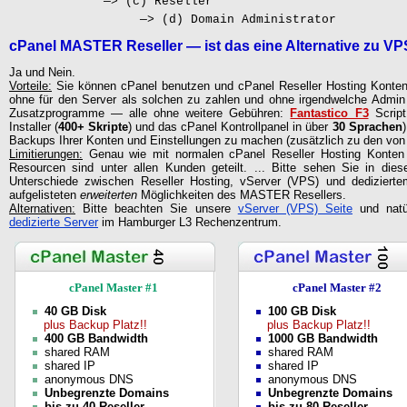
—> (c) Reseller
—> (d) Domain Administrator
cPanel MASTER Reseller — ist das eine Alternative zu VP
Ja und Nein.
Vorteile:
Sie können cPanel benutzen und cPanel Reseller Hosting Konten 
ohne für den Server als solchen zu zahlen und ohne irgendwelche Admin
Zusatzprogramme — alle ohne weitere Gebühren:
Fantastico F3
Script 
Installer (
400+ Skripte
) und das cPanel Kontrollpanel in über
30 Sprachen
Backups Ihrer Konten und Einstellungen zu machen (zusätzlich zu den von
Limitierungen:
Genau wie mit normalen cPanel Reseller Hosting Konten
Resourcen sind unter allen Kunden geteilt. ... Bitte sehen Sie in 
Unterschiede zwischen Reseller Hosting, vServer (VPS) und dedizierte
aufgelisteten
erweiterten
Möglichkeiten des MASTER Resellers.
Alternativen:
Bitte beachten Sie unsere
vServer (VPS) Seite
und natü
dedizierte Server
im Hamburger L3 Rechenzentrum.
cPanel Master #1
cPanel Master #2
40 GB Disk
100 GB Disk
plus Backup Platz!!
plus Backup Platz!!
400 GB Bandwidth
1000 GB Bandwidth
shared RAM
shared RAM
shared IP
shared IP
anonymous DNS
anonymous DNS
Unbegrenzte Domains
Unbegrenzte Domains
bis zu 40 Reseller
bis zu 80 Reseller