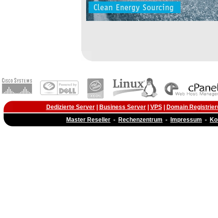
Dedizierte Server
|
Business Server
|
VPS
|
Domain Registrier
Master Reseller
-
Rechenzentrum
-
Impressum
-
Ko
r