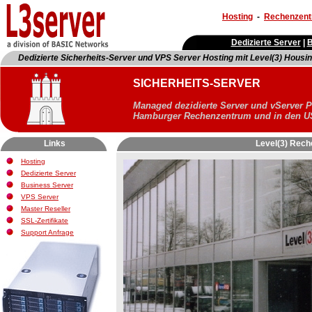
Hosting
-
Rechenzen
Dedizierte Server
|
B
Dedizierte Sicherheits-Server und VPS Server Hosting mit Level(3) Housi
SICHERHEITS-SERVER
Managed dezidierte Server und vServer P
Hamburger Rechenzentrum und in den 
- Keywords: L3 Server, Level(3), Germany, Hamburg, dedizierte S
Links
Level(3) Rec
Hosting
Dedizierte Server
Business Server
VPS Server
Master Reseller
SSL-Zertifikate
Support Anfrage